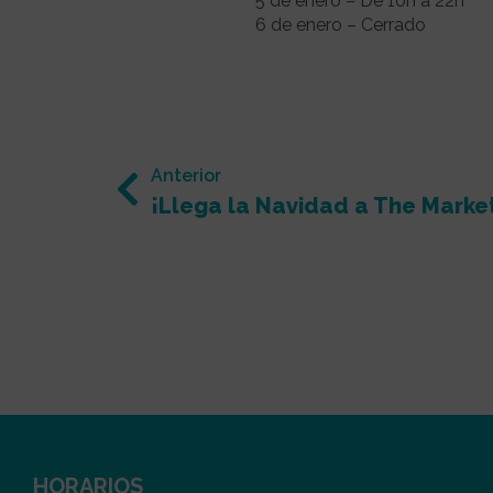
5 de enero – De 10h a 22h
6 de enero – Cerrado
Anterior
¡Llega la Navidad a The Market
HORARIOS