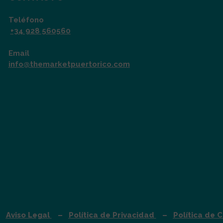
Teléfono
+34 928 560560
Email
info@themarketpuertorico.com
 –
Aviso Legal
–
Política de Privacidad
–
Política de 