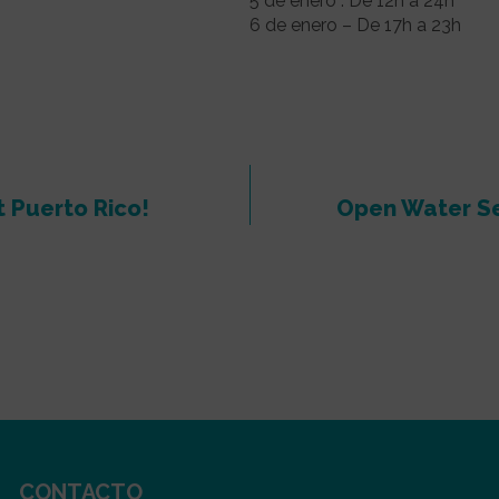
5 de enero . De 12h a 24h
6 de enero – De 17h a 23h
 Puerto Rico!
Open Water Se
CONTACTO