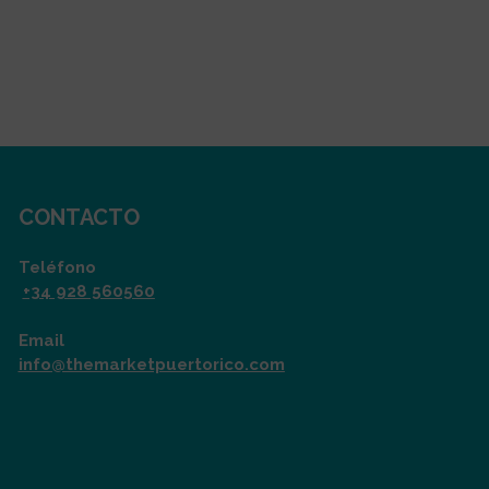
CONTACTO
Teléfono
+34 928 560560
Email
info@themarketpuertorico.com