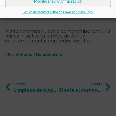
Modificar su Configuración
todas las personas que se han sumado a esta iniciativa para,
poco a poco, conseguir un mundo libre de basura en la
naturaleza en general y particularmente en nuestros océanos.
Política de cookies
Política de Privacidad
Aviso Legal
Podéis ver el resumen de la acción aquí.
Mantendremos nuestro compromiso con una
nueva iniciativa en el Mes de Abril y
esperamos contar con todos vosotros.
#FeshAttitude #NatureLovers
Anterior
Siguiente
Limpieza de playa en Puerto Rico
¡Únete al carnaval más Fresh!