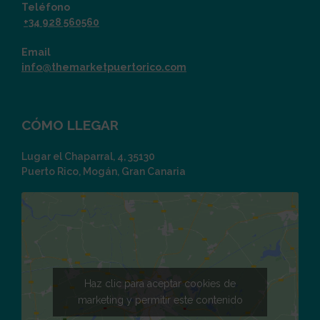
Teléfono
+34 928 560560
Email
info@themarketpuertorico.com
CÓMO LLEGAR
Lugar el Chaparral, 4, 35130
Puerto Rico, Mogán, Gran Canaria
Haz clic para aceptar cookies de
marketing y permitir este contenido