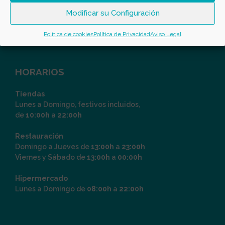
Modificar su Configuración
Política de cookies
Política de Privacidad
Aviso Legal
HORARIOS
Tiendas
Lunes a Domingo, festivos incluidos,
de
10:00h
a
22:00h
Restauración
Domingo a Jueves de
13:00h
a
23:00h
Viernes y Sábado de
13:00h
a
00:00h
Hipermercado
Lunes a Domingo de
08:00h
a
22:00h