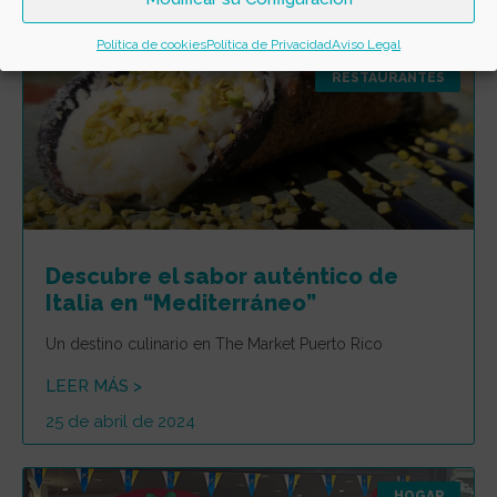
18 de junio de 2024
Política de cookies
Política de Privacidad
Aviso Legal
RESTAURANTES
Descubre el sabor auténtico de
Italia en “Mediterráneo”
Un destino culinario en The Market Puerto Rico
LEER MÁS >
25 de abril de 2024
HOGAR